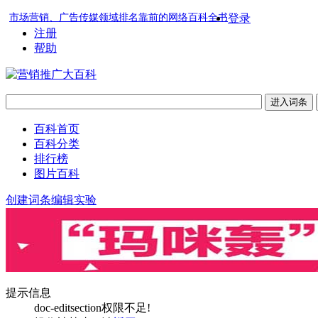
市场营销、广告传媒领域排名靠前的网络百科全书
登录
注册
帮助
百科首页
百科分类
排行榜
图片百科
创建词条
编辑实验
提示信息
doc-editsection权限不足!