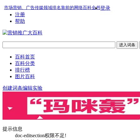
市场营销、广告传媒领域排名靠前的网络百科全书
登录
注册
帮助
百科首页
百科分类
排行榜
图片百科
创建词条
编辑实验
提示信息
doc-editsection权限不足!