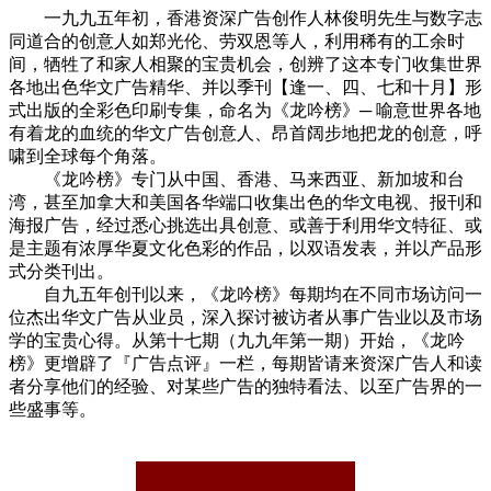
一九九五年初，香港资深广告创作人林俊明先生与数字志
同道合的创意人如郑光伦、劳双恩等人，利用稀有的工余时
间，牺牲了和家人相聚的宝贵机会，创辨了这本专门收集世界
各地出色华文广告精华、并以季刊【逢一、四、七和十月】形
式出版的全彩色印刷专集，命名为《龙吟榜》─ 喻意世界各地
有着龙的血统的华文广告创意人、昂首阔步地把龙的创意，呼
啸到全球每个角落。
《龙吟榜》专门从中国、香港、马来西亚、新加坡和台
湾，甚至加拿大和美国各华端口收集出色的华文电视、报刊和
海报广告，经过悉心挑选出具创意、或善于利用华文特征、或
是主题有浓厚华夏文化色彩的作品，以双语发表，并以产品形
式分类刊出。
自九五年创刊以来，《龙吟榜》每期均在不同市场访问一
位杰出华文广告从业员，深入探讨被访者从事广告业以及市场
学的宝贵心得。从第十七期（九九年第一期）开始，《龙吟
榜》更增辟了『广告点评』一栏，每期皆请来资深广告人和读
者分享他们的经验、对某些广告的独特看法、以至广告界的一
些盛事等。
cadu.com.cn