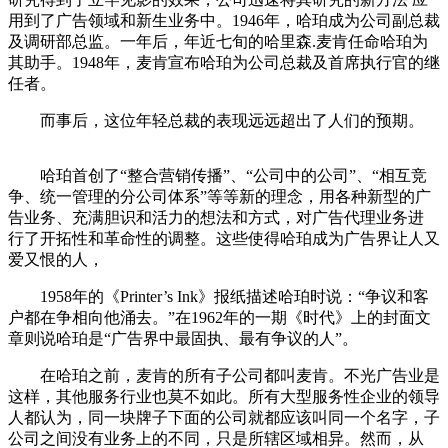
用到了广告领域和新生业务中。1946年，哈珀成为公司副总裁
及调研部总监。一年后，年近七旬的哈里森.麦肯任命哈珀为
其助手。1948年，麦肯宣布哈珀为公司总裁及首席执行官的继
任者。
而事后，这位年轻总裁的表现远远超出了人们的预期。
cadu.com.cn
哈珀首创了“整合营销传播”、“公司中的公司”、“相互竞
争、统一管理的分公司体系”等等新的理念，用各种新型的广
告业务、充满胆识和活力的想法和方式，对广告代理业务进
行了开拓性和革命性的调整。这些使得哈珀成为广告界让人又
爱又恨的人，
1958年的《Printer’s Ink》报纸描述哈珀时说：“争议和客
户都在争相向他涌去。”在1962年的一期《时代》上的封面文
章则说哈珀是“广告界中最固执、最有争议的人”。
在哈珀之前，麦肯的所有子公司都叫麦肯。不光广告业是
这样，其他服务行业也莫不如此。所有大型服务性企业的领导
人都认为，同一块牌子下面的公司就都应该叫同一个名字，子
公司之间没有业务上的不同，只是所辖区域相异。然而，从