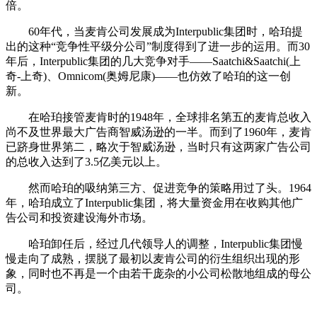
倍。
cadu.com.cn
60年代，当麦肯公司发展成为Interpublic集团时，哈珀提
出的这种“竞争性平级分公司”制度得到了进一步的运用。而30
年后，Interpublic集团的几大竞争对手——Saatchi&Saatchi(上
奇-上奇)、Omnicom(奥姆尼康)——也仿效了哈珀的这一创
新。
在哈珀接管麦肯时的1948年，全球排名第五的麦肯总收入
尚不及世界最大广告商智威汤逊的一半。而到了1960年，麦肯
已跻身世界第二，略次于智威汤逊，当时只有这两家广告公司
的总收入达到了3.5亿美元以上。
cadu.com.cn
然而哈珀的吸纳第三方、促进竞争的策略用过了头。1964
年，哈珀成立了Interpublic集团，将大量资金用在收购其他广
告公司和投资建设海外市场。
哈珀卸任后，经过几代领导人的调整，Interpublic集团慢
慢走向了成熟，摆脱了最初以麦肯公司的衍生组织出现的形
象，同时也不再是一个由若干庞杂的小公司松散地组成的母公
司。