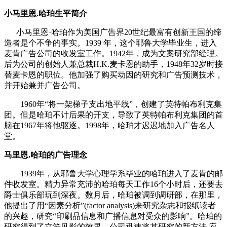
小马里恩.哈珀生平简介
小马里恩·哈珀作为美国广告界20世纪最富有创新王国的缔
造者是个不争的事实。1939 年，这个耶鲁大学毕业生，进入
麦肯广告公司的收发室工作。1942年，成为文案研究部经理。
后为公司的创始人兼总裁H.K.麦卡恩的助手，1948年32岁时接
替麦卡恩的职位。他加强了购买动因的研究和广告预测技术，
并开始兼并广告公司。
cadu.com.cn
1960年“将一架梯子支出地平线”，创建了英特帕布利克集
团。但是哈珀不计后果的开支，导致了英特帕布利克集团的首
脑在1967年将他驱逐。1998年，哈珀才迟迟地加入广告名人
堂。
马里恩.哈珀的广告理念
cadu.com.cn
1939年，从耶鲁大学心理学系毕业的哈珀进入了麦肯的邮
件收发室。精力异常充沛的哈珀每天工作16个小时后，还要去
爵士俱乐部玩到深夜。数月后，哈珀被调到调研部，在那里，
他提出了用“因素分析”(factor analysis)来研究杂志和报纸读者
的兴趣，研究“印刷品信息和广播信息对受众的影响”。哈珀的
研究得到了立竿见影的效果，公司迅速将其研究的新方法 应