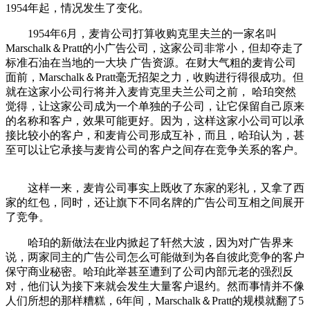
1954年起，情况发生了变化。
cadu.com.cn
1954年6月，麦肯公司打算收购克里夫兰的一家名叫
Marschalk＆Pratt的小广告公司，这家公司非常小，但却夺走了
标准石油在当地的一大块 广告资源。在财大气粗的麦肯公司
面前，Marschalk＆Pratt毫无招架之力，收购进行得很成功。但
就在这家小公司行将并入麦肯克里夫兰公司之前， 哈珀突然
觉得，让这家公司成为一个单独的子公司，让它保留自己原来
的名称和客户，效果可能更好。因为，这样这家小公司可以承
接比较小的客户，和麦肯公司形成互补，而且，哈珀认为，甚
至可以让它承接与麦肯公司的客户之间存在竞争关系的客户。
cadu.com.cn
这样一来，麦肯公司事实上既收了东家的彩礼，又拿了西
家的红包，同时，还让旗下不同名牌的广告公司互相之间展开
了竞争。
cadu.com.cn
哈珀的新做法在业内掀起了轩然大波，因为对广告界来
说，两家同主的广告公司怎么可能做到为各自彼此竞争的客户
保守商业秘密。哈珀此举甚至遭到了公司内部元老的强烈反
对，他们认为接下来就会发生大量客户退约。然而事情并不像
人们所想的那样糟糕，6年间，Marschalk＆Pratt的规模就翻了5