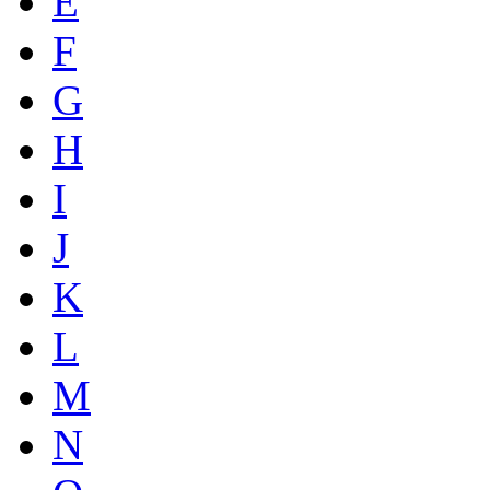
E
F
G
H
I
J
K
L
M
N