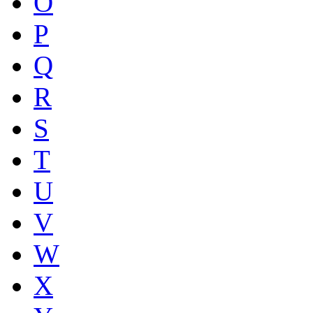
O
P
Q
R
S
T
U
V
W
X