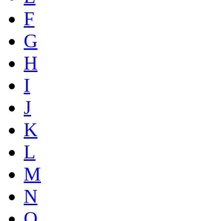
F
G
H
I
J
K
L
M
N
O