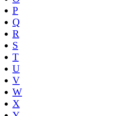
P
Q
R
S
T
U
V
W
X
Y